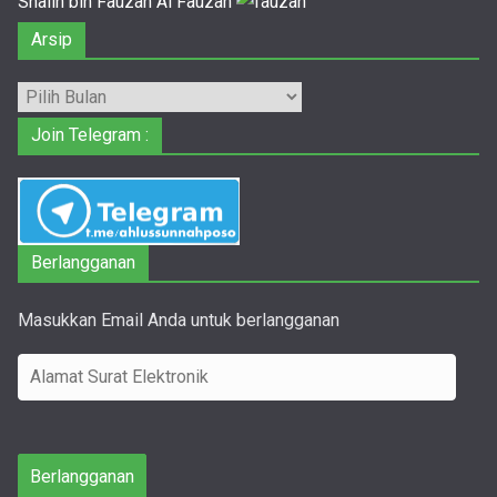
Shalih bin Fauzan Al Fauzan
Arsip
Arsip
Join Telegram :
Berlangganan
Masukkan Email Anda untuk berlangganan
A
l
a
m
Berlangganan
a