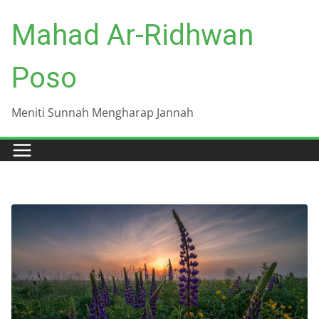
Skip
Mahad Ar-Ridhwan
to
content
Poso
Meniti Sunnah Mengharap Jannah