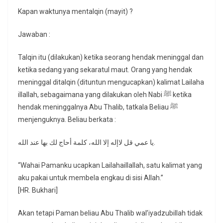
Kapan waktunya mentalqin (mayit) ?
Jawaban :
Talqin itu (dilakukan) ketika seorang hendak meninggal dan
ketika sedang yang sekaratul maut. Orang yang hendak
meninggal ditalqin (dituntun mengucapkan) kalimat Lailaha
illallah, sebagaimana yang dilakukan oleh Nabi ﷺ ketika
hendak meninggalnya Abu Thalib, tatkala Beliau ﷺ
menjenguknya. Beliau berkata :
يا عمي قل لاإله إلا الله، كلمة أحاج لك بها عند الله.
“Wahai Pamanku ucapkan Lailahaillallah, satu kalimat yang
aku pakai untuk membela engkau di sisi Allah.”
[HR. Bukhari]
Akan tetapi Paman beliau Abu Thalib wal’iyadzubillah tidak