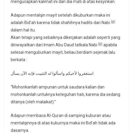
mengucapkan kalimat ini dan dia mati di atas kesyirikan.
Adapun mentalqin mayit setelah dikuburkan maka ini
adalah Bid’ah karena tidak shahihnya hadits dari Nabi ﷺ
dalam hal itu.
Akan tetapi yang sebaiknya dikerjakan adalah seperti yang
diriwayatkan dari Imam Abu Daud tatkala Nabi ﷺ apabila
selesai menguburkan mayit, beliau berdiam sejenak lalu
berkata :
استغفروا لأخيكم واسألوا له التثبيت فإنه الآن يسأل.
“Mohonkanlah ampunan untuk saudara kalian dan
mohonkanlah untuknya keteguhan hati, karena dia sedang
ditanya (oleh malaikat).”
Adapun membaca Al-Quran di samping kuburan atau
mentalqinnya di atas kuburnya maka ini Bid’ah tidak ada
dasarnya.