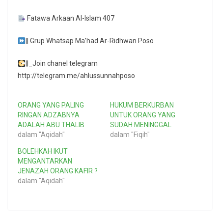
Fatawa Arkaan Al-Islam 407
|| Grup Whatsap Ma’had Ar-Ridhwan Poso
||_Join chanel telegram
http://telegram.me/ahlussunnahposo
ORANG YANG PALING
HUKUM BERKURBAN
RINGAN ADZABNYA
UNTUK ORANG YANG
ADALAH ABU THALIB
SUDAH MENINGGAL
dalam "Aqidah"
dalam "Fiqih"
BOLEHKAH IKUT
MENGANTARKAN
JENAZAH ORANG KAFIR ?
dalam "Aqidah"