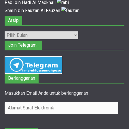
Rabi bin Hadi Al Madkhali
Shalih bin Fauzan Al Fauzan
Arsip
Arsip
Join Telegram :
Berlangganan
Masukkan Email Anda untuk berlangganan
A
l
a