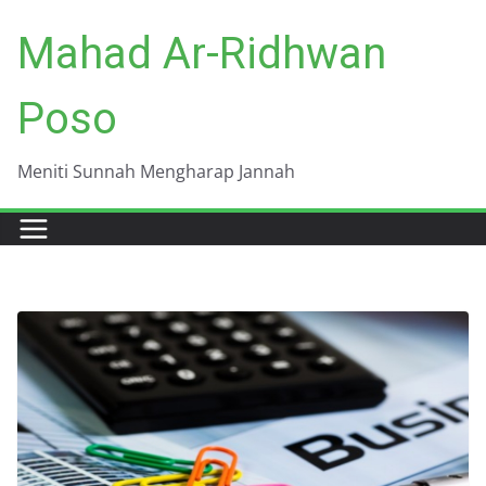
Skip
Mahad Ar-Ridhwan
to
content
Poso
Meniti Sunnah Mengharap Jannah