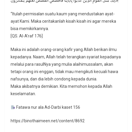
ذَلِكَ مَثَلُ الْقَوْمِ الَّذِينَ كَذَّبُوا بِآياتِنَا فَاقْصُصِ الْقَصَصَ لَعَلَّهُمْ يَتَفَكَّرُونَ﴾
“Itulah permisalan suatu kaum yang mendustakan ayat-
ayat Kami. Maka ceritakanlah kisah kisah ini agar mereka
bisa memikirkannya.
[QS. Al-A’raf 176]
Maka ini adalah orang-orang kafir yang Allah berikan ilmu
kepadanya. Naam, Allah telah terangkan syariat kepadanya
melalui para rasulNya yang mulia alaihimussalam, akan
tetapi orang ini enggan, tidak mau mengikuti kecuali hawa
nafsunya, dan dia lebih condong kepada dunia.
Maka akibatnya demikian. Kita memohon kepada Allah
keselamatan.
Fatawa nur ala Ad-Darbi kaset 156
https://binothaimeen.net/content/8692