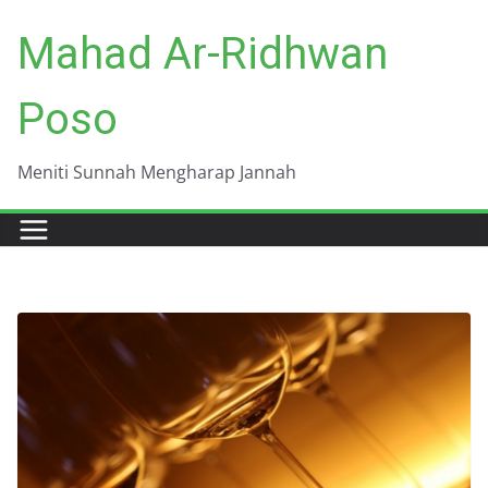
Skip
Mahad Ar-Ridhwan
to
content
Poso
Meniti Sunnah Mengharap Jannah