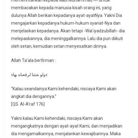
memerintahkan kepada Nabi Muhammad ﷺ untuk
membacakan kepada manusia kisah orang ini, yang
dulunya Allah berikan kepadanya ayat-ayatNya. Yakni Dia
mengajarkan kepadanya hukum-hukum syariat-Nya dan
menjelaskan kepadanya. Akan tetapi -Wal iyadzubillah- dia
melepaskannya, dia meninggalkannya. Lalu dia pun diikuti
oleh setan, kemudian setan menyesatkan dirinya.
Allah Ta’ala berfirman :
﴿ولو شئنا لرفعناه بها﴾
“Kalau seandainya Kami kehendaki, niscaya Kami akan
angkat dia dengannya.”
[QS. Al-A’raf 176]
Yakni kalau Kami kehendaki, niscaya Kami akan
mengangkatnya dengan ayat-ayat Kami, dan menjadikan
dia mengamalkannya, menjalankan kewajibannya. Maka