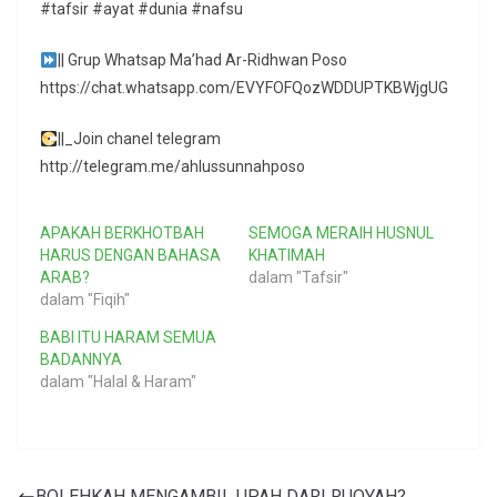
#tafsir #ayat #dunia #nafsu
|| Grup Whatsap Ma’had Ar-Ridhwan Poso
https://chat.whatsapp.com/EVYFOFQozWDDUPTKBWjgUG
||_Join chanel telegram
http://telegram.me/ahlussunnahposo
APAKAH BERKHOTBAH
SEMOGA MERAIH HUSNUL
HARUS DENGAN BAHASA
KHATIMAH
ARAB?
dalam "Tafsir"
dalam "Fiqih"
BABI ITU HARAM SEMUA
BADANNYA
dalam "Halal & Haram"
BOLEHKAH MENGAMBIL UPAH DARI RUQYAH?