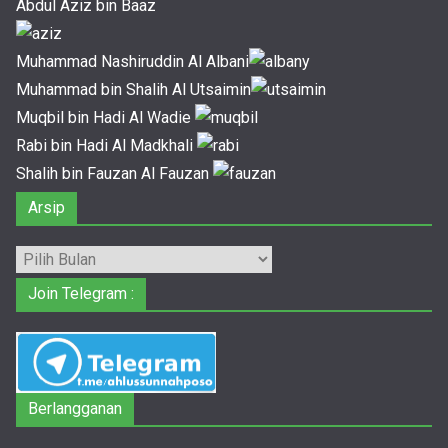
Abdul Aziz bin Baaz
Muhammad Nashiruddin Al Albani
Muhammad bin Shalih Al Utsaimin
Muqbil bin Hadi Al Wadie
Rabi bin Hadi Al Madkhali
Shalih bin Fauzan Al Fauzan
Arsip
Arsip
Join Telegram :
Berlangganan