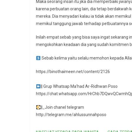
Maka seorang insan itu jika dia memperbaiki jiwany
karena perbuatan orang lain, dia tetap berdakwah 
mereka. Dia menyadari kalau ia tidak akan memiku
memikul tanggung jawab terhadap petbuatannya se
Inilah empat sebab yang bisa saya ingat sekarang i
mengokohkan keadaan dia yang sudah komitmen b
Sebab kelima yaitu selalu memohon kepada Allah
https://binothaimeen.net/content/2126
|| Grup Whatsap Ma’had Ar-Ridhwan Poso
https://chat.whatsapp.com/HrChb7DQwvQCwmhQp
||_Join chanel telegram
http://telegram.me/ahlussunnahposo