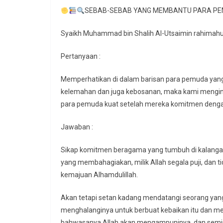
SEBAB-SEBAB YANG MEMBANTU PARA PE
Syaikh Muhammad bin Shalih Al-Utsaimin rahimahul
Pertanyaan :
Memperhatikan di dalam barisan para pemuda yan
kelemahan dan juga kebosanan, maka kami mengi
para pemuda kuat setelah mereka komitmen den
Jawaban :
Sikap komitmen beragama yang tumbuh di kalangan 
yang membahagiakan, milik Allah segala puji, dan 
kemajuan Alhamdulillah.
Akan tetapi setan kadang mendatangi seorang yan
menghalanginya untuk berbuat kebaikan itu dan me
bahwasanya Allah akan mengampuninya, dan semisa