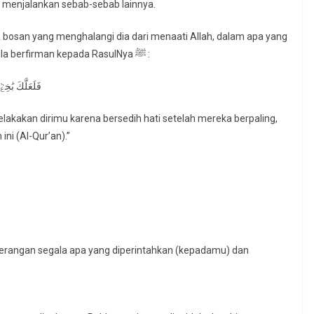
l menjalankan sebab-sebab lainnya.
a bosan yang menghalangi dia dari menaati Allah, dalam apa yang
ia saksikan dalam masyarakatnya. Karena Allah Taala berfirman kepada RasulNya ﷺ :
فَلَعَلَّكَ بَٰخ
kakan dirimu karena bersedih hati setelah mereka berpaling,
ni (Al-Qur’an).”
rangan segala apa yang diperintahkan (kepadamu) dan