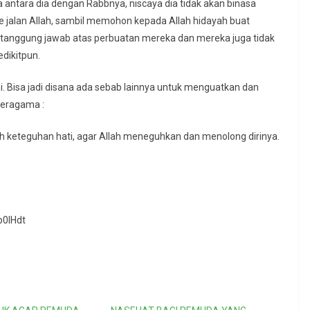
a antara dia dengan Rabbnya, niscaya dia tidak akan binasa
ke jalan Allah, sambil memohon kepada Allah hidayah buat
l tanggung jawab atas perbuatan mereka dan mereka juga tidak
dikitpun.
ni. Bisa jadi disana ada sebab lainnya untuk menguatkan dan
eragama :
 keteguhan hati, agar Allah meneguhkan dan menolong dirinya.
0lHdt