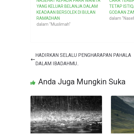
NASEHAT KEPADA PARA WANITA
CARA TERBA
YANG KELUAR BELANJA DALAM
TETAP ISTI
KEADAAN BERSOLEK DI BULAN
GODAAN ZA
RAMADHAN
dalam "Nase
dalam "Muslimah"
HADIRKAN SELALU PENGHARAPAN PAHALA
DALAM IBADAHMU..
Anda Juga Mungkin Suka