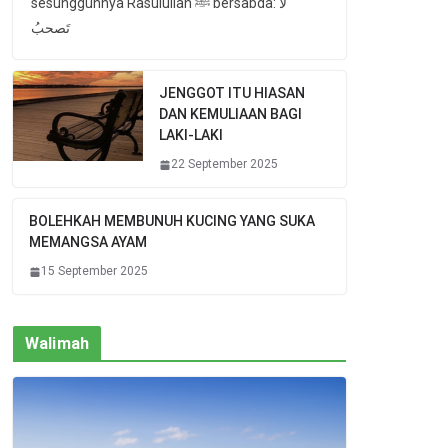
sesungguhnya Rasulullah ﷺ bersabda: لا
تَصحبُ
JENGGOT ITU HIASAN
DAN KEMULIAAN BAGI
LAKI-LAKI
22 September 2025
BOLEHKAH MEMBUNUH KUCING YANG SUKA
MEMANGSA AYAM
15 September 2025
Walimah