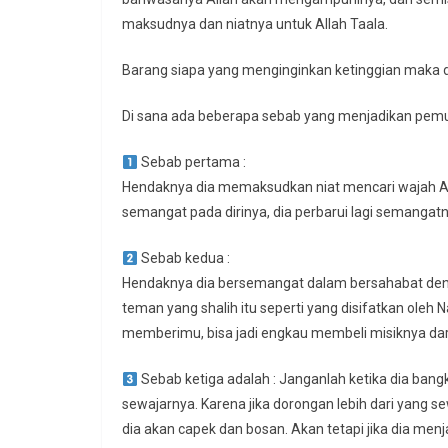
maksudnya dan niatnya untuk Allah Taala.
Barang siapa yang menginginkan ketinggian maka 
Di sana ada beberapa sebab yang menjadikan pem
Sebab pertama :
Hendaknya dia memaksudkan niat mencari wajah Allah
semangat pada dirinya, dia perbarui lagi semangatn
Sebab kedua :
Hendaknya dia bersemangat dalam bersahabat den
teman yang shalih itu seperti yang disifatkan oleh Nabi ﷺ seperti penjual minyak wangi misik. Bisa j
memberimu, bisa jadi engkau membeli misiknya da
Sebab ketiga adalah : Janganlah ketika dia bang
sewajarnya. Karena jika dorongan lebih dari yang 
dia akan capek dan bosan. Akan tetapi jika dia men