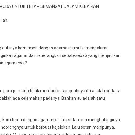
MUDA UNTUK TETAP SEMANGAT DALAM KEBAIKAN
lah.
g dulunya komitmen dengan agama itu mulai mengalami
nginkan agar anda menerangkan sebab-sebab yang menjadikan
gan agamanya?
para pemuda tidak ragu lagi sesungguhnya itu adalah perkara
tidaklah ada kelemahan padanya. Bahkan itu adalah satu
g komitmen dengan agamanya, lalu setan pun menghalanginya,
ndorongnya untuk berbuat kejelekan. Lalu setan menipunya,
l itu. Maka wajib atas seorang untuk mengikhlaskan