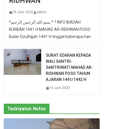
RIDHWAN
29 Juni 2020
admin
*بسم الله الرحمن الرحيم.* ? INFO IBADAH
KURBAN 1441 H MAHAD AR-RIDHWAN POSO
Bulan Dzulhijjah 1441 H tinggal beberapa hari
SURAT EDARAN KEPADA
WALI SANTRI-
SANTRIWATI MAHAD AR-
RIDHWAN POSO TAHUN
AJARAN 1441/1442 H
15 Juni 2020
Tazkiyatun Nufus