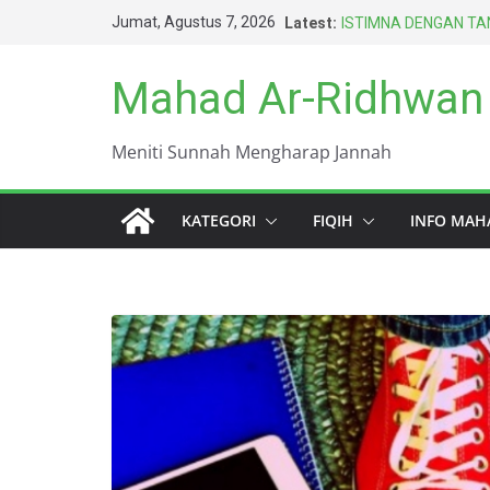
Skip
Jumat, Agustus 7, 2026
Latest:
ISTIMNA DENGAN TAN
to
AMARAH BISA MEN
BERTAHUN-TAHUN
content
Mahad Ar-Ridhwan
HARUS BERAGAMA D
TERBAIK UMAT INI (
DUNIA INI KOTOR S
Meniti Sunnah Mengharap Jannah
KEWAJIBAN PALING 
KATEGORI
FIQIH
INFO MAH