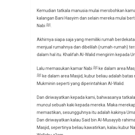
Kemudian tatkala manusia mulai merobohkan kamar-kamar Nabi ﷺ, para tokoh dan
kalangan Bani Hasyim dan selain mereka mulai bert
Nabi ﷺ.
Akhirnya siapa saja yang memiliki rumah berdekat
menjual rumahnya dan dibelilah (rumah-rumah) t
dalam hal itu. Khalifah Al-Walid mengirim kepada U
Lalu memasukan kamar Nabi ﷺ ke dalam area Masjid : Kamar Aisyah radhiyallahu ‘anha, maka masuklah kubur Nabi
ﷺ ke dalam area Masjid, kubur beliau adalah batas masjid dari arah timur dan juga seluruh kamar Umahatul
Mukminin seperti yang diperintahkan Al-Walid.
Dan diriwayatkan kepada kami, bahwasanya tatkala
muncul sebuah kaki kepada mereka. Maka merekapun kawatir ka
memastikan, sesungguhnya itu adalah kakinya Umar
Dan diriwayatkan kalau Said bin Al-Musayyib rahi