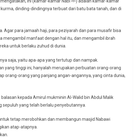
 ini (kamar-kamar Nabi ﷺ) adalah kamar-kamar
kurma, dinding-dindingnya terbuat dari batu bata tanah, dan di
. Agar para jamaah haji, para peziyarah dan para musafir bisa
ereka untuk berlaku zuhud di dunia.
nya saja, yaitu apa-apa yang tertutup dan nampak.
yang tinggi ini, hanyalah merupakan perbuatan orang-orang
iap orang-orang yang panjang angan-angannya, yang cinta dunia,
t balasan kepada Amirul mukminin Al-Walid bin Abdul Malik
 sepuluh yang telah berlalu penyebutannya.
a untuk tetap merobohkan dan membangun masjid Nabawi
ikan atap-atapnya.
kan.