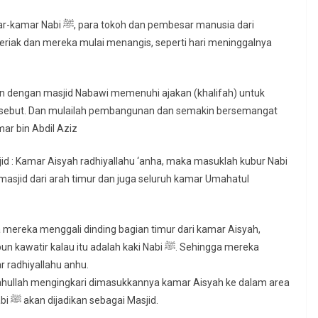
 pembesar manusia dari
eriak dan mereka mulai menangis, seperti hari meninggalnya
an dengan masjid Nabawi memenuhi ajakan (khalifah) untuk
ersebut. Dan mulailah pembangunan dan semakin bersemangat
mar bin Abdil Aziz
 mereka menggali dinding bagian timur dari kamar Aisyah,
lau itu adalah kaki Nabi ﷺ. Sehingga mereka
 radhiyallahu anhu.
mahullah mengingkari dimasukkannya kamar Aisyah ke dalam area
Masjid, sepertinya beliau kawatirkan, kalau kubur Nabi ﷺ akan dijadikan sebagai Masjid.