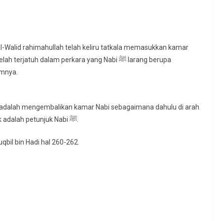
Al-Walid rahimahullah telah keliru tatkala memasukkan kamar
amnya.
 adalah mengembalikan kamar Nabi sebagaimana dahulu di arah
timur di zaman Nabi ﷺ , karena sebaik baik petunjuk adalah petunjuk Nabi ﷺ.
uqbil bin Hadi hal 260-262.