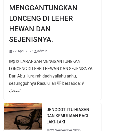
MENGGANTUNGKAN
LONCENG DI LEHER
HEWAN DAN
SEJENISNYA.
22 April 2026
admin
🚦📚🌻 LARANGAN MENGGANTUNGKAN
LONCENG DI LEHER HEWAN DAN SEJENISNYA.
Dari Abu Hurairah dadhiyallahu anhu,
sesungguhnya Rasulullah ﷺ bersabda: لا
تَصحبُ
JENGGOT ITU HIASAN
DAN KEMULIAAN BAGI
LAKI-LAKI
22 September 2025