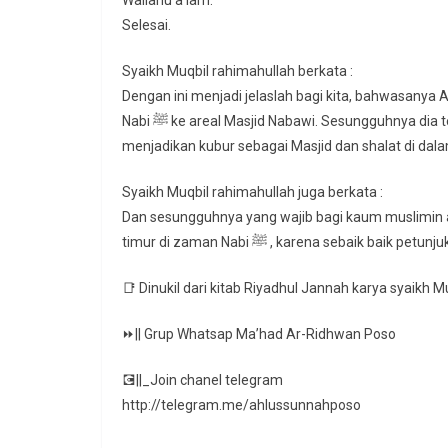
Wallahu a’lam.
Selesai.
Syaikh Muqbil rahimahullah berkata :
Dengan ini menjadi jelaslah bagi kita, bahwasanya 
Nabi ﷺ ke areal Masjid Nabawi. Sesungguhnya dia telah terjatuh dalam perkara yang Nabi ﷺ larang berupa
menjadikan kubur sebagai Masjid dan shalat di dal
Syaikh Muqbil rahimahullah juga berkata :
Dan sesungguhnya yang wajib bagi kaum muslimin
📑 Dinukil dari kitab Riyadhul Jannah karya syaikh M
⏩|| Grup Whatsap Ma’had Ar-Ridhwan Poso
💽||_Join chanel telegram
http://telegram.me/ahlussunnahposo