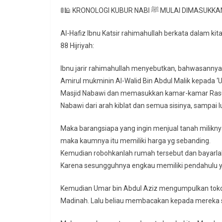
🚦🕌 KRONOLOGI KUBUR NABI ﷺ
Al-Hafiz Ibnu Katsir rahimahullah berkata dalam kit
88 Hijriyah:
Ibnu jarir rahimahullah menyebutkan, bahwasannya di
Amirul mukminin Al-Walid Bin Abdul Malik kepada ‘
Masjid Nabawi dan memasukkan kamar-kamar Rasulullah ﷺ ke dalam area masjid, dan untuk memp
Nabawi dari arah kiblat dan semua sisinya, sampai l
Maka barangsiapa yang ingin menjual tanah miliknya 
maka kaumnya itu memiliki harga yg sebanding.
Kemudian robohkanlah rumah tersebut dan bayarl
Karena sesungguhnya engkau memiliki pendahulu ya
Kemudian Umar bin Abdul Aziz mengumpulkan toko
Madinah. Lalu beliau membacakan kepada mereka s