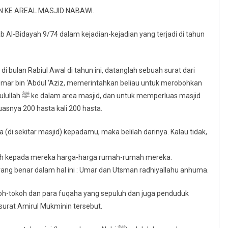
 MULAI DIMASUKKAN KE AREAL MASJID NABAWI.
ab Al-Bidayah 9/74 dalam kejadian-kejadian yang terjadi di tahun
 bulan Rabiul Awal di tahun ini, datanglah sebuah surat dari
Umar bin ‘Abdul ‘Aziz, memerintahkan beliau untuk merobohkan
erluas masjid
uasnya 200 hasta kali 200 hasta.
(di sekitar masjid) kepadamu, maka belilah darinya. Kalau tidak,
ah kepada mereka harga-harga rumah-rumah mereka.
ng benar dalam hal ini : Umar dan Utsman radhiyallahu anhuma.
h-tokoh dan para fuqaha yang sepuluh dan juga penduduk
urat Amirul Mukminin tersebut.