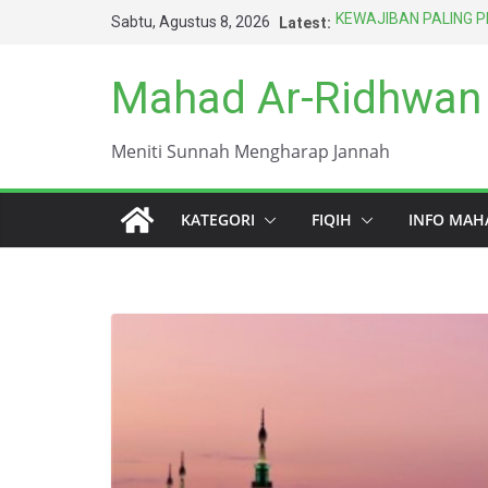
Skip
Sabtu, Agustus 8, 2026
Latest:
KEWAJIBAN PALING 
to
TERSINGKAP AURAT 
SENGAJA ITU TIDAK
content
Mahad Ar-Ridhwan
AMARAH BISA MENG
BERTAHUN-TAHUN
HARUS BERAGAMA DE
Meniti Sunnah Mengharap Jannah
TERBAIK UMAT INI (A
DUNIA INI KOTOR S
KATEGORI
FIQIH
INFO MAH