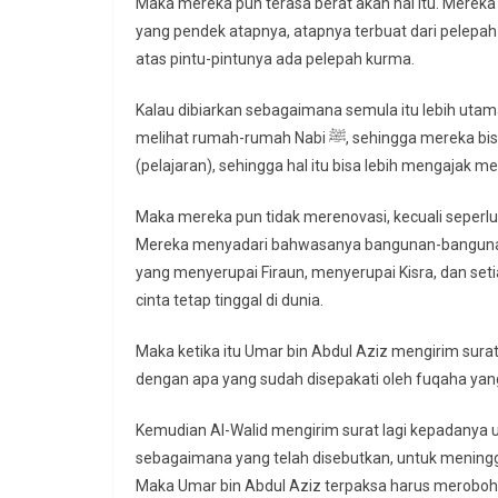
Maka mereka pun terasa berat akan hal itu. Mereka mengatakan,
yang pendek atapnya, atapnya terbuat dari pelepah 
atas pintu-pintunya ada pelepah kurma.
Kalau dibiarkan sebagaimana semula itu lebih utama
melihat rumah-rumah Nabi ﷺ, sehingga mereka bisa mengambil manfaat dengan hal itu, dan mengambil ibrah
(pelajaran), sehingga hal itu bisa lebih mengajak m
Maka mereka pun tidak merenovasi, kecuali seperlu
Mereka menyadari bahwasanya bangunan-bangunan 
yang menyerupai Firaun, menyerupai Kisra, dan set
cinta tetap tinggal di dunia.
Maka ketika itu Umar bin Abdul Aziz mengirim sura
dengan apa yang sudah disepakati oleh fuqaha yang
Kemudian Al-Walid mengirim surat lagi kepadany
sebagaimana yang telah disebutkan, untuk meningg
Maka Umar bin Abdul Aziz terpaksa harus meroboh