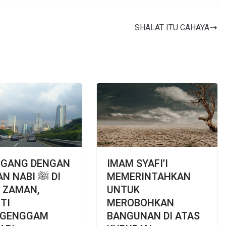
SHALAT ITU CAHAYA
EGANG DENGAN
IMAM SYAFI’I
 NABI ﷺ DI
MEMERINTAHKAN
 ZAMAN,
UNTUK
TI
MEROBOHKAN
GENGGAM
BANGUNAN DI ATAS