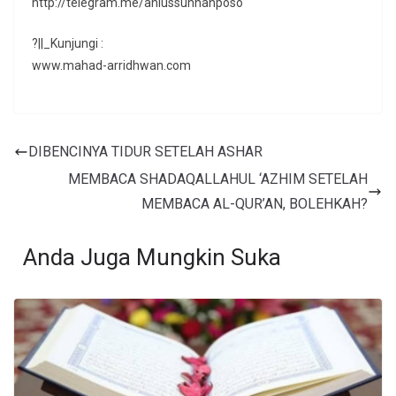
http://telegram.me/ahlussunnahposo
?||_Kunjungi :
www.mahad-arridhwan.com
DIBENCINYA TIDUR SETELAH ASHAR
MEMBACA SHADAQALLAHUL ‘AZHIM SETELAH
MEMBACA AL-QUR’AN, BOLEHKAH?
Anda Juga Mungkin Suka