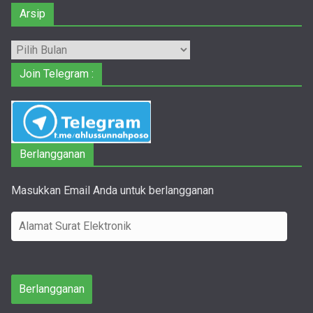
Arsip
Arsip
Join Telegram :
Berlangganan
Masukkan Email Anda untuk berlangganan
A
l
a
m
Berlangganan
a