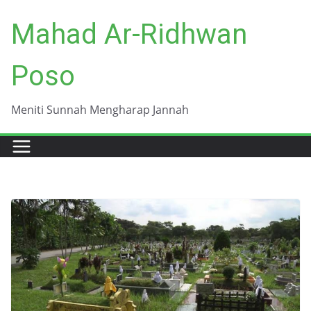
Skip
Mahad Ar-Ridhwan
to
content
Poso
Meniti Sunnah Mengharap Jannah