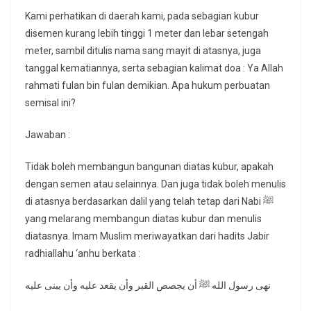
Kami perhatikan di daerah kami, pada sebagian kubur
disemen kurang lebih tinggi 1 meter dan lebar setengah
meter, sambil ditulis nama sang mayit di atasnya, juga
tanggal kematiannya, serta sebagian kalimat doa : Ya Allah
rahmati fulan bin fulan demikian. Apa hukum perbuatan
semisal ini?
Jawaban :
Tidak boleh membangun bangunan diatas kubur, apakah
dengan semen atau selainnya. Dan juga tidak boleh menulis
di atasnya berdasarkan dalil yang telah tetap dari Nabi ﷺ
yang melarang membangun diatas kubur dan menulis
diatasnya. Imam Muslim meriwayatkan dari hadits Jabir
radhiallahu ‘anhu berkata :
نهى رسول الله ﷺ أن يجصص القبر وأن يقعد عليه وأن يبنى عليه