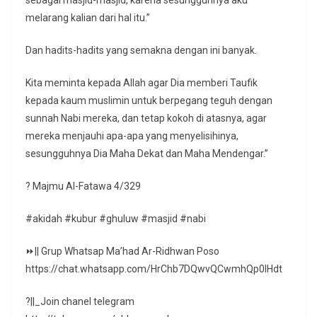
sebagai masjid-masjid, karena sesungguhnya aku
melarang kalian dari hal itu.”
Dan hadits-hadits yang semakna dengan ini banyak.
Kita meminta kepada Allah agar Dia memberi Taufik
kepada kaum muslimin untuk berpegang teguh dengan
sunnah Nabi mereka, dan tetap kokoh di atasnya, agar
mereka menjauhi apa-apa yang menyelisihinya,
sesungguhnya Dia Maha Dekat dan Maha Mendengar.”
? Majmu Al-Fatawa 4/329
#akidah #kubur #ghuluw #masjid #nabi
⏩|| Grup Whatsap Ma’had Ar-Ridhwan Poso
https://chat.whatsapp.com/HrChb7DQwvQCwmhQp0lHdt
?||_Join chanel telegram