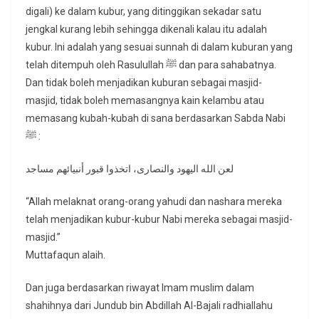
digali) ke dalam kubur, yang ditinggikan sekadar satu
jengkal kurang lebih sehingga dikenali kalau itu adalah
kubur. Ini adalah yang sesuai sunnah di dalam kuburan yang
telah ditempuh oleh Rasulullah ﷺ dan para sahabatnya.
Dan tidak boleh menjadikan kuburan sebagai masjid-
masjid, tidak boleh memasangnya kain kelambu atau
memasang kubah-kubah di sana berdasarkan Sabda Nabi
ﷺ :
لعن الله اليهود والنصارى، اتخذوا قبور أنبيائهم مساجد
“Allah melaknat orang-orang yahudi dan nashara mereka
telah menjadikan kubur-kubur Nabi mereka sebagai masjid-
masjid.”
Muttafaqun alaih.
Dan juga berdasarkan riwayat Imam muslim dalam
shahihnya dari Jundub bin Abdillah Al-Bajali radhiallahu