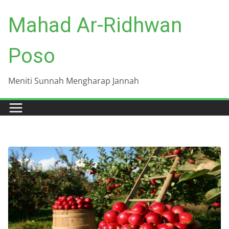
Skip
Mahad Ar-Ridhwan
to
content
Poso
Meniti Sunnah Mengharap Jannah