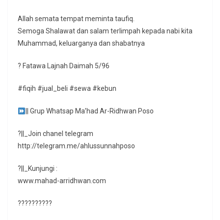
Allah semata tempat meminta taufiq.
Semoga Shalawat dan salam terlimpah kepada nabi kita
Muhammad, keluarganya dan shabatnya
? Fatawa Lajnah Daimah 5/96
#fiqih #jual_beli #sewa #kebun
|| Grup Whatsap Ma’had Ar-Ridhwan Poso
?||_Join chanel telegram
http://telegram.me/ahlussunnahposo
?||_Kunjungi :
www.mahad-arridhwan.com
??????????