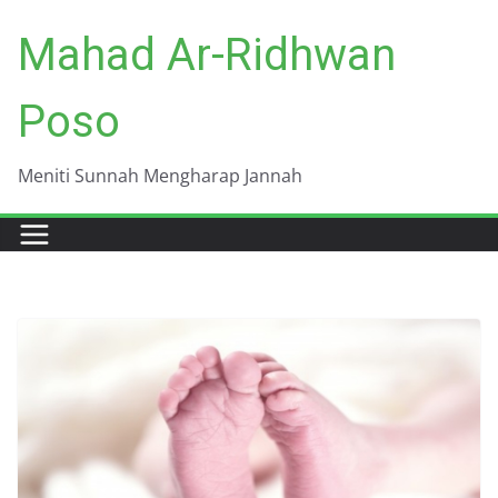
Skip
Mahad Ar-Ridhwan
to
content
Poso
Meniti Sunnah Mengharap Jannah