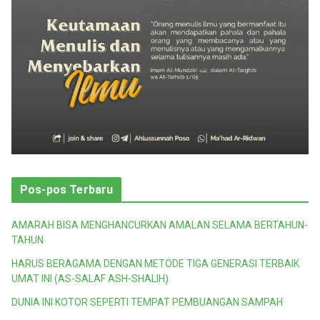
Pos-pos Terbaru
AMARAH BISA MENGHANCURKAN AMALAN SELAMA BERTAHUN-
TAHUN
HARUS BERAGAMA DENGAN METODE TIGA GENERASI TERBAIK
UMAT INI (AS-SALAF ASH-SHALIH)
DUNIA INI KOTOR SEPERTI TEMPAT PEMBUANGAN SAMPAH