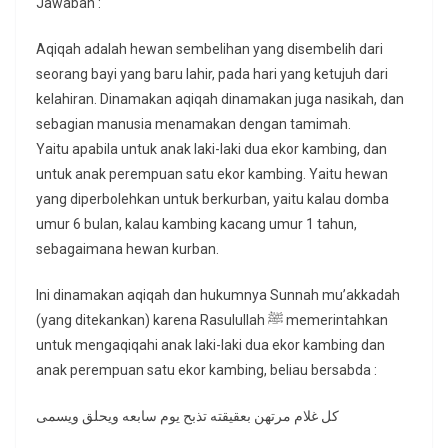
Jawaban :
Aqiqah adalah hewan sembelihan yang disembelih dari
seorang bayi yang baru lahir, pada hari yang ketujuh dari
kelahiran. Dinamakan aqiqah dinamakan juga nasikah, dan
sebagian manusia menamakan dengan tamimah.
Yaitu apabila untuk anak laki-laki dua ekor kambing, dan
untuk anak perempuan satu ekor kambing. Yaitu hewan
yang diperbolehkan untuk berkurban, yaitu kalau domba
umur 6 bulan, kalau kambing kacang umur 1 tahun,
sebagaimana hewan kurban.
Ini dinamakan aqiqah dan hukumnya Sunnah mu’akkadah
(yang ditekankan) karena Rasulullah ﷺ memerintahkan
untuk mengaqiqahi anak laki-laki dua ekor kambing dan
anak perempuan satu ekor kambing, beliau bersabda :
كل غلام مرتهن بعقيقته تذبح يوم سابعه ويحلق ويسمى