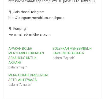
https://chat.whatsapp.com/EVYFOFQozWDDUPTKBWjgUG
?||_Join chanel telegram
http://telegram.me/ahlussunnahposo
?||_Kunjungi :
www.mahad-arridhwan.com
APAKAH BOLEH
BOLEHKAH MENYEMBELIH
MENYEMBELIH KURBAN
SAPI UNTUK AKIKAH?
SEKALIGUS UNTUK
dalam "Aqiqah"
AKIKAH?
dalam "Fiqih"
MENGAKIKAHI DIRI SENDIRI
SETELAH DEWASA
dalam "Amalan"