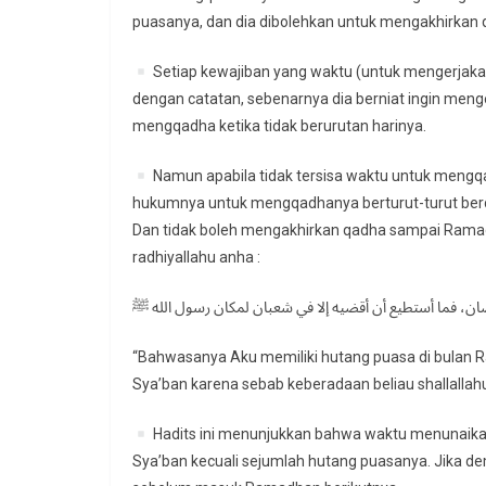
puasanya, dan dia dibolehkan untuk mengakhirkan 
Setiap kewajiban yang waktu (untuk mengerjaka
dengan catatan, sebenarnya dia berniat ingin meng
mengqadha ketika tidak berurutan harinya.
Namun apabila tidak tersisa waktu untuk mengqa
hukumnya untuk mengqadhanya berturut-turut berd
Dan tidak boleh mengakhirkan qadha sampai Ramad
radhiyallahu anha :
ن، فما أستطيع أن أقضيه إلا في شعبان لمكان رسول الله ﷺ
“Bahwasanya Aku memiliki hutang puasa di bulan R
Sya’ban karena sebab keberadaan beliau shallallahu
Hadits ini menunjukkan bahwa waktu menunaikan 
Sya’ban kecuali sejumlah hutang puasanya. Jika 