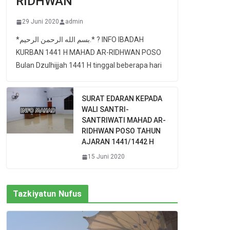
RIDHWAN
29 Juni 2020
admin
*بسم الله الرحمن الرحيم.* ? INFO IBADAH
KURBAN 1441 H MAHAD AR-RIDHWAN POSO
Bulan Dzulhijjah 1441 H tinggal beberapa hari
SURAT EDARAN KEPADA
WALI SANTRI-
SANTRIWATI MAHAD AR-
RIDHWAN POSO TAHUN
AJARAN 1441/1442 H
15 Juni 2020
Tazkiyatun Nufus