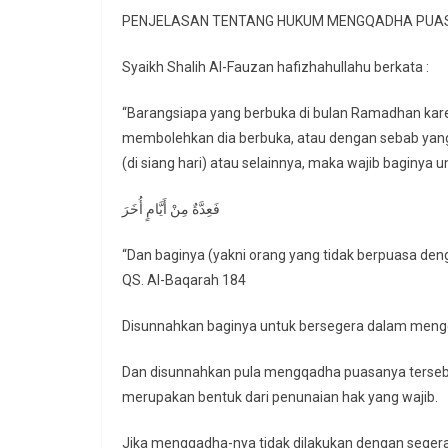
PENJELASAN TENTANG HUKUM MENGQADHA PUA
Syaikh Shalih Al-Fauzan hafizhahullahu berkata :
“Barangsiapa yang berbuka di bulan Ramadhan kare
membolehkan dia berbuka, atau dengan sebab yan
(di siang hari) atau selainnya, maka wajib baginya
فَعِدَّةٌ مِنْ أَيَّامٍ أُخَرَ
“Dan baginya (yakni orang yang tidak berpuasa denga
QS. Al-Baqarah 184
Disunnahkan baginya untuk bersegera dalam mengq
Dan disunnahkan pula mengqadha puasanya tersebu
merupakan bentuk dari penunaian hak yang wajib.
Jika mengqadha-nya tidak dilakukan dengan seger