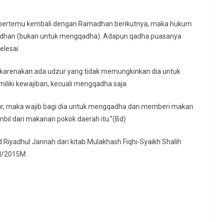
 bertemu kembali dengan Ramadhan berikutnya, maka hukum
adhan (bukan untuk mengqadha). Adapun qadha puasanya
elesai.
ikarenakan ada udzur yang tidak memungkinkan dia untuk
iliki kewajiban, kecuali mengqadha saja.
r, maka wajib bagi dia untuk mengqadha dan memberi makan
mbil dari makanan pokok daerah itu.”(Bd)
Riyadhul Jannah dari kitab Mulakhash Fiqhi-Syaikh Shalih
36H/2015M