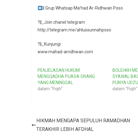
|| Grup Whatsap Ma’had Ar-Ridhwan Poso
?||_Join chanel telegram
http://telegram.me/ahlussunnahposo
?||_Kunjungi :
www.mahad-arridhwan.com
PENJELASAN HUKUM
BOLEHKH M
MENGQADHA PUASA ORANG
SYAWAL BAG
YANG MENINGGAL
PUNYA UDZ
dalam "Fiqih"
dalam "Fiqih"
HIKMAH MENGAPA SEPULUH RAMADHAN
TERAKHIR LEBIH AFDHAL