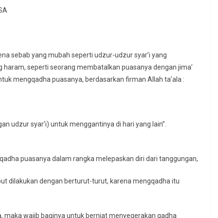
SA
na sebab yang mubah seperti udzur-udzur syar’i yang
g haram, seperti seorang membatalkan puasanya dengan jima’
 untuk mengqadha puasanya, berdasarkan firman Allah ta’ala :
n udzur syar’i) untuk menggantinya di hari yang lain”.
adha puasanya dalam rangka melepaskan diri dari tanggungan,
t dilakukan dengan berturut-turut, karena mengqadha itu
a, maka wajib baginya untuk berniat menyegerakan qadha