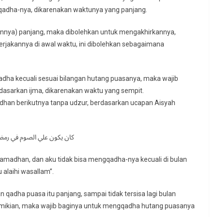
qadha-nya, dikarenakan waktunya yang panjang.
nnya) panjang, maka dibolehkan untuk mengakhirkannya,
erjakannya di awal waktu, ini dibolehkan sebagaimana
dha kecuali sesuai bilangan hutang puasanya, maka wajib
asarkan ijma, dikarenakan waktu yang sempit.
han berikutnya tanpa udzur, berdasarkan ucapan Aisyah
كان يكون علي الصوم في رمضا
amadhan, dan aku tidak bisa mengqadha-nya kecuali di bulan
 alaihi wasallam”.
qadha puasa itu panjang, sampai tidak tersisa lagi bulan
demikian, maka wajib baginya untuk mengqadha hutang puasanya