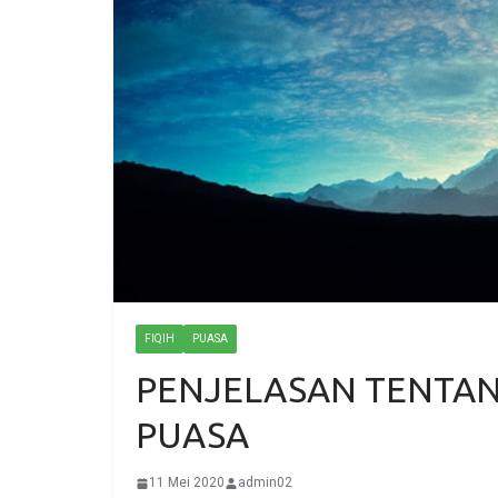
FIQIH
PUASA
PENJELASAN TENTA
PUASA
11 Mei 2020
admin02