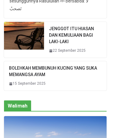
sesungguhnya Rasulullah ﷺ bersabda: لا
تَصحبُ
JENGGOT ITU HIASAN
DAN KEMULIAAN BAGI
LAKI-LAKI
22 September 2025
BOLEHKAH MEMBUNUH KUCING YANG SUKA
MEMANGSA AYAM
15 September 2025
Walimah