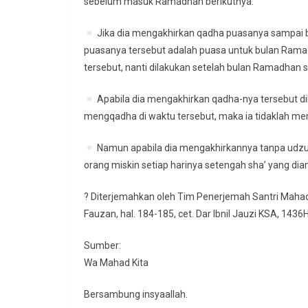
sebelum masuk Ramadhan berikutnya.
Jika dia mengakhirkan qadha puasanya sampai
puasanya tersebut adalah puasa untuk bulan Ram
tersebut, nanti dilakukan setelah bulan Ramadhan s
Apabila dia mengakhirkan qadha-nya tersebut d
mengqadha di waktu tersebut, maka ia tidaklah mem
Namun apabila dia mengakhirkannya tanpa udzu
orang miskin setiap harinya setengah sha’ yang dia
? Diterjemahkan oleh Tim Penerjemah Santri Mahad 
Fauzan, hal. 184-185, cet. Dar Ibnil Jauzi KSA, 14
Sumber:
Wa Mahad Kita
Bersambung insyaallah.