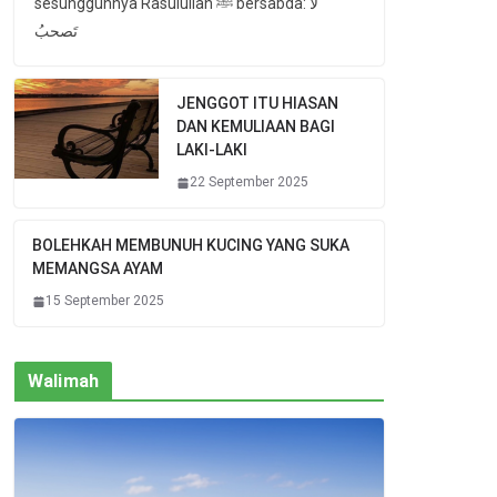
sesungguhnya Rasulullah ﷺ bersabda: لا
تَصحبُ
JENGGOT ITU HIASAN
DAN KEMULIAAN BAGI
LAKI-LAKI
22 September 2025
BOLEHKAH MEMBUNUH KUCING YANG SUKA
MEMANGSA AYAM
15 September 2025
Walimah