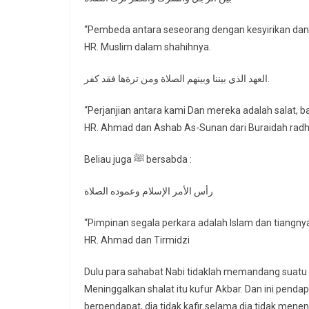
“Pembeda antara seseorang dengan kesyirikan dan 
HR. Muslim dalam shahihnya.
العهد الذي بيننا وبينهم الصلاة ومن ترةها فقد كفر.
“Perjanjian antara kami Dan mereka adalah salat, b
HR. Ahmad dan Ashab As-Sunan dari Buraidah radhi
Beliau juga ﷺ bersabda :
رأس الأمر الإسلام وعموده الصلاة
“Pimpinan segala perkara adalah Islam dan tiangnya
HR. Ahmad dan Tirmidzi
Dulu para sahabat Nabi tidaklah memandang suatu pe
Meninggalkan shalat itu kufur Akbar. Dan ini pend
berpendapat, dia tidak kafir selama dia tidak mene