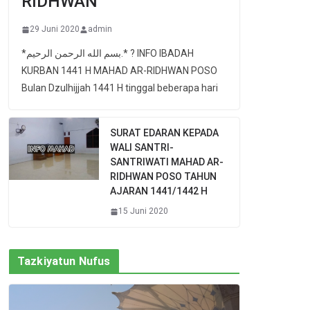
RIDHWAN
29 Juni 2020
admin
*بسم الله الرحمن الرحيم.* ? INFO IBADAH
KURBAN 1441 H MAHAD AR-RIDHWAN POSO
Bulan Dzulhijjah 1441 H tinggal beberapa hari
SURAT EDARAN KEPADA
WALI SANTRI-
SANTRIWATI MAHAD AR-
RIDHWAN POSO TAHUN
AJARAN 1441/1442 H
15 Juni 2020
Tazkiyatun Nufus