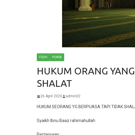
FIQIH
PUASA
HUKUM ORANG YANG 
SHALAT
26 April 2020
admin02
HUKUM SEORANG YG BERPUASA TAPI TIDAK SHA
Syaikh Ibnu Baaz rahimahullah
Pertanyaan :